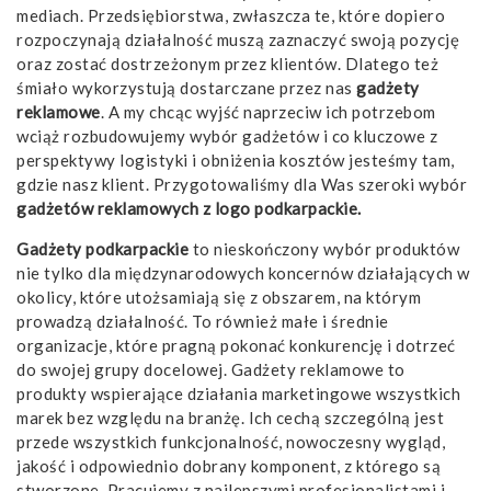
mediach. Przedsiębiorstwa, zwłaszcza te, które dopiero
rozpoczynają działalność muszą zaznaczyć swoją pozycję
oraz zostać dostrzeżonym przez klientów. Dlatego też
śmiało wykorzystują dostarczane przez nas
gadżety
reklamowe
. A my chcąc wyjść naprzeciw ich potrzebom
wciąż rozbudowujemy wybór gadżetów i co kluczowe z
perspektywy logistyki i obniżenia kosztów jesteśmy tam,
gdzie nasz klient. Przygotowaliśmy dla Was szeroki wybór
gadżetów reklamowych z logo podkarpackie.
Gadżety podkarpackie
to nieskończony wybór produktów
nie tylko dla międzynarodowych koncernów działających w
okolicy, które utożsamiają się z obszarem, na którym
prowadzą działalność. To również małe i średnie
organizacje, które pragną pokonać konkurencję i dotrzeć
do swojej grupy docelowej.
Gadżety reklamowe
to
produkty wspierające działania marketingowe wszystkich
marek bez względu na branżę. Ich cechą szczególną jest
przede wszystkich funkcjonalność, nowoczesny wygląd,
jakość i odpowiednio dobrany komponent, z którego są
stworzone. Pracujemy z najlepszymi profesjonalistami i