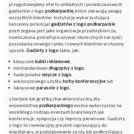
przygotowujemy oferty unikalnych i ponadczasowych
gadżetów z logo
podkarpackie,
które zwracają uwagę
wszystkich klientów. Instytucja wykorzystująca
bezcenny potencjał
gadżetów z logo podkarpackie
postrzegana jest jako organizacja przedsiębiorcza,
nowoczesna, potrafiąca używać skutecznych narzędzi
pozyskania nowego rynku i nowych klientów w słuszny
sposób.
Gadżety z logo
takie, jak:
klasyczne
kubki reklamowe
,
niestandardowe
długopisy z logo
,
funkcjonalne
smycze z logo
,
wielorazowego użytku
torby konferencyjne
lub
luksusowe
parasole z logo
,
z herbem lub grafiką charakterystyczną dla
województwa
podkarpackiego
można wykorzystać na
wszelkiego rodzaju eventach branżowych jak
konferencje, sympozja czy imprezy plenerowe. Gadżety
z logo to rewelacyjny prezent zapraszający do
współpracy, w podziękowaniu za nią lub podkreślający