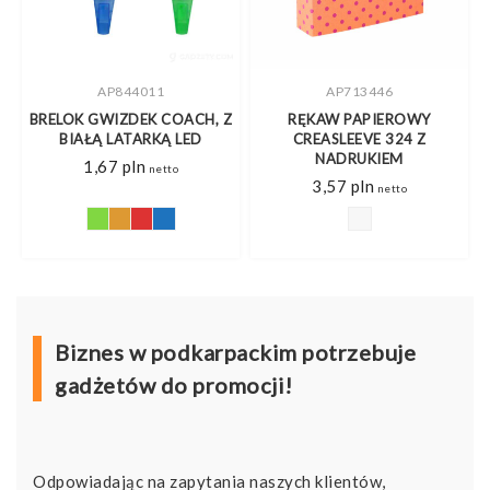
AP713446
CX1524
Z
RĘKAW PAPIEROWY
KUBEK SIAN SZKLANY Z
CREASLEEVE 324 Z
PODWÓJNYMI ŚCIANKAMI
NADRUKIEM
25,27
pln
netto
3,57
pln
netto
Biznes w podkarpackim potrzebuje
gadżetów do promocji!
Odpowiadając na zapytania naszych klientów,