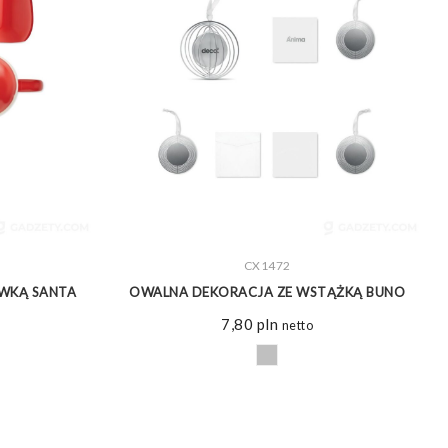
ZOBACZ WIĘCEJ
CX1472
YWKĄ SANTA
OWALNA DEKORACJA ZE WSTĄŻKĄ BUNO
7,80
pln
netto