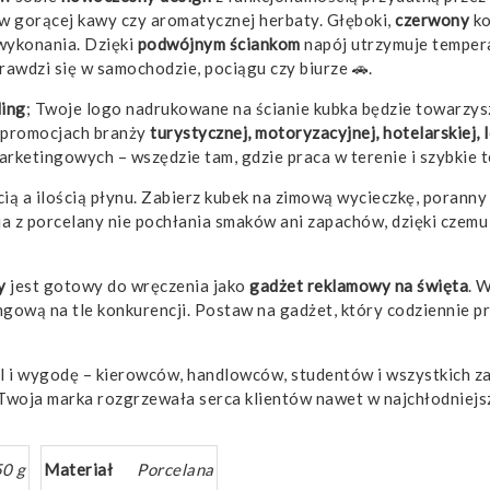
w gorącej kawy czy aromatycznej herbaty. Głęboki,
czerwony
ko
 wykonania. Dzięki
podwójnym ściankom
napój utrzymuje tempera
awdzi się w samochodzie, pociągu czy biurze 🚗.
ing
; Twoje logo nadrukowane na ścianie kubka będzie towarzy
w promocjach branży
turystycznej, motoryzacyjnej, hotelarskiej,
marketingowych – wszędzie tam, gdzie praca w terenie i szybki
ą a ilością płynu. Zabierz kubek na zimową wycieczkę, poranny 
cja z porcelany nie pochłania smaków ani zapachów, dzięki czem
y
jest gotowy do wręczenia jako
gadżet reklamowy na święta
. 
gową na tle konkurencji. Postaw na gadżet, który codziennie p
l i wygodę – kierowców, handlowców, studentów i wszystkich z
 Twoja marka rozgrzewała serca klientów nawet w najchłodniejsz
0 g
Materiał
Porcelana