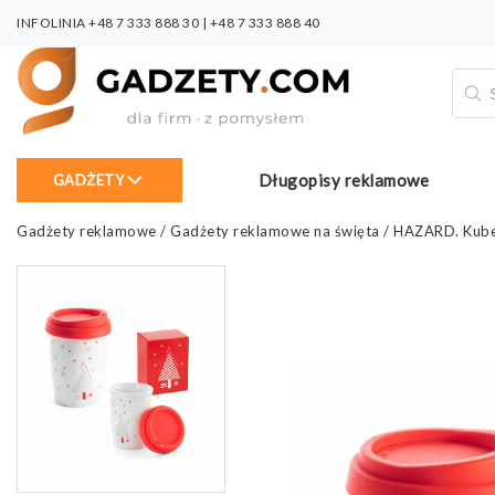
INFOLINIA
+48 7 333 888 30
|
+48 7 333 888 40
Wysz
prod
Długopisy reklamowe
GADŻETY
Gadżety reklamowe
/
Gadżety reklamowe na święta
/
HAZARD. Kube