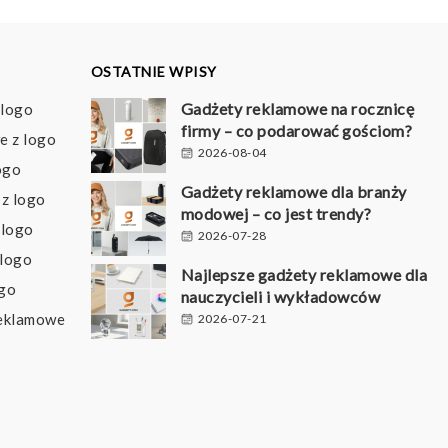
OSTATNIE WPISY
Gadżety reklamowe na rocznicę
 logo
firmy – co podarować gościom?
e z logo
2026-08-04
ogo
Gadżety reklamowe dla branży
z logo
modowej – co jest trendy?
 logo
2026-07-28
 logo
Najlepsze gadżety reklamowe dla
ogo
nauczycieli i wykładowców
reklamowe
2026-07-21