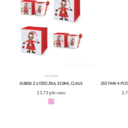
ZOBACZ WIĘCEJ
CX1304
E
KUBEK Z ŁYŻECZKĄ 250ML CLAUS
ZESTAW 4 POD
13,73
pln
2,
netto