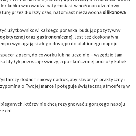
lor kubka wprowadza natychmiast w bożonarodzeniowy
turę przez dłuższy czas, natomiast niezawodna
silikonowa
szyć użytkownikowi każdego poranka, budując pozytywny
 logistycznej oraz gastronomicznej
. Jest też doskonałym
e tempo wymagają stałego dostępu do ulubionego napoju.
spacer z psem, do coworku lub na uczelnię – wszędzie tam
u każdy łyk pozostaje świeży, a po skończonej podróży kubek
Wystarczy dodać firmowy nadruk, aby stworzyć praktyczny i
rzypomina o Twojej marce i potęguje świąteczną atmosferę w
abieganych, którzy nie chcą rezygnować z gorącego napoju
e dni.