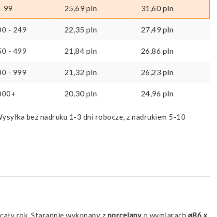
25,69
pln
31,60
pln
- 99
22,35
pln
27,49
pln
00 - 249
21,84
pln
26,86
pln
50 - 499
21,32
pln
26,23
pln
00 - 999
20,30
pln
24,96
pln
000+
ysyłka bez nadruku 1-3 dni robocze, z nadrukiem 5-10
 cały rok. Starannie wykonany z
porcelany
o wymiarach
ø86 x