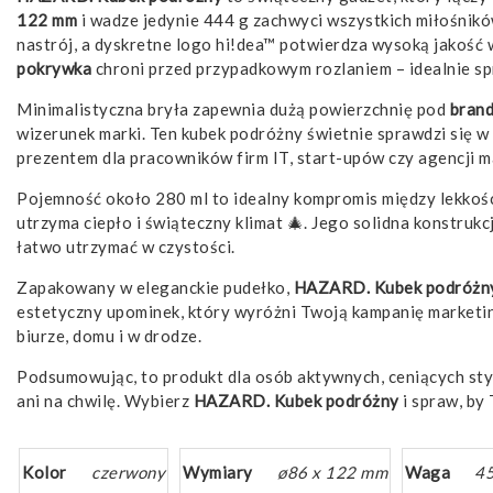
122 mm
i wadze jedynie 444 g zachwyci wszystkich miłośnikó
nastrój, a dyskretne logo hi!dea™ potwierdza wysoką jakość
pokrywka
chroni przed przypadkowym rozlaniem – idealnie spr
Minimalistyczna bryła zapewnia dużą powierzchnię pod
brand
wizerunek marki. Ten kubek podróżny świetnie sprawdzi się 
prezentem dla pracowników firm IT, start-upów czy agencji 
Pojemność około 280 ml to idealny kompromis między lekkości
utrzyma ciepło i świąteczny klimat 🎄. Jego solidna konstruk
łatwo utrzymać w czystości.
Zapakowany w eleganckie pudełko,
HAZARD. Kubek podróżn
estetyczny upominek, który wyróżni Twoją kampanię marketin
biurze, domu i w drodze.
Podsumowując, to produkt dla osób aktywnych, ceniących sty
ani na chwilę. Wybierz
HAZARD. Kubek podróżny
i spraw, by
Kolor
czerwony
Wymiary
ø86 x 122 mm
Waga
45