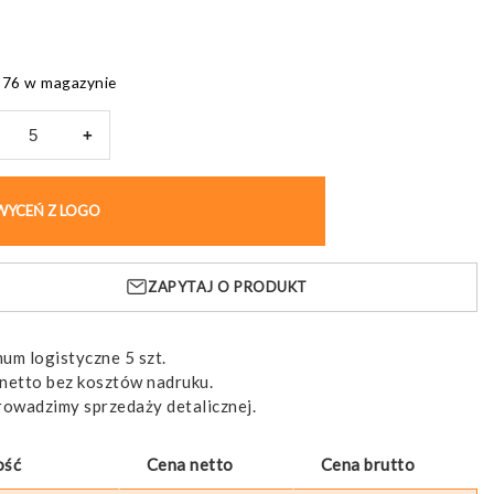
176 w magazynie
+
RD.
k
WYCEŃ Z LOGO
KUP BEZ NADRUKU
óżny
ZAPYTAJ O PRODUKT
um logistyczne 5 szt.
netto bez kosztów nadruku.
rowadzimy sprzedaży detalicznej.
ość
Cena netto
Cena brutto