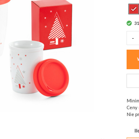
3
-
ilość
HAZA
Kube
podr
Minim
Ceny 
Nie p
Il