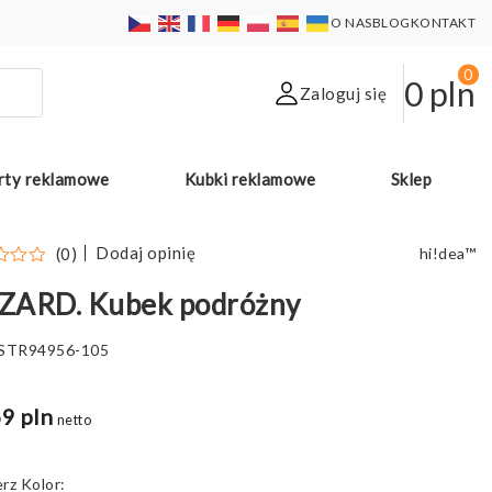
O NAS
BLOG
KONTAKT
0
0
pln
Zaloguj się
rty reklamowe
Kubki reklamowe
Sklep
Dodaj opinię
(0)
hi!dea™
ZARD. Kubek podróżny
STR94956-105
9 pln
netto
Kolor