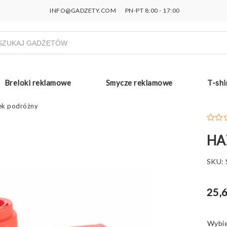
INFO@GADZETY.COM
PN-PT 8:00 - 17:00
ukiwarka
uktów
Breloki reklamowe
Smycze reklamowe
T-shi
k podróżny
HA
SKU:
25,6