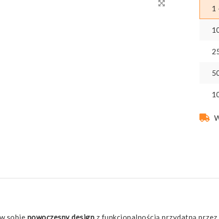
1 
1
2
5
1
W
 w sobie
nowoczesny design
z funkcjonalnością przydatną przez