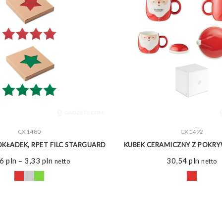
ZOBACZ WIĘCEJ
CX1480
ZOBACZ WIĘCEJ
CX1492
KŁADEK, RPET FILC STARGUARD
KUBEK CERAMICZNY Z POKR
Zakres
76
pln
–
3,33
pln
30,54
pln
netto
netto
cen:
od
2,76 pln
do
3,33 pln