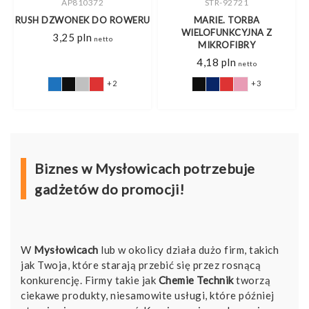
STR-92721
MO1447
U
MARIE. TORBA
5-PANELOWA CZAPKA Z
WIELOFUNKCYJNA Z
DASZKIEM BUZZ
MIKROFIBRY
5,80
pln
netto
4,18
pln
netto
+3
+11
Biznes w Mysłowicach potrzebuje
gadżetów do promocji!
W
Mysłowicach
lub w okolicy działa dużo firm, takich
jak Twoja, które starają przebić się przez rosnącą
konkurencję. Firmy takie jak
Chemie Technik
tworzą
ciekawe produkty, niesamowite usługi, które później