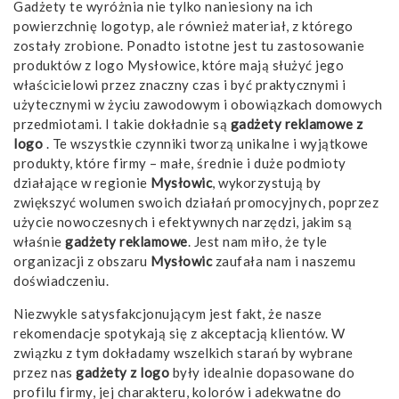
Gadżety te wyróżnia nie tylko naniesiony na ich
powierzchnię logotyp, ale również materiał, z którego
zostały zrobione. Ponadto istotne jest tu zastosowanie
produktów z logo Mysłowice, które mają służyć jego
właścicielowi przez znaczny czas i być praktycznymi i
użytecznymi w życiu zawodowym i obowiązkach domowych
przedmiotami. I takie dokładnie są
gadżety reklamowe z
logo
. Te wszystkie czynniki tworzą unikalne i wyjątkowe
produkty, które firmy – małe, średnie i duże podmioty
działające w regionie
Mysłowic
, wykorzystują by
zwiększyć wolumen swoich działań promocyjnych, poprzez
użycie nowoczesnych i efektywnych narzędzi, jakim są
właśnie
gadżety reklamowe
. Jest nam miło, że tyle
organizacji z obszaru
Mysłowic
zaufała nam i naszemu
doświadczeniu.
Niezwykle satysfakcjonującym jest fakt, że nasze
rekomendacje spotykają się z akceptacją klientów. W
związku z tym dokładamy wszelkich starań by wybrane
przez nas
gadżety z logo
były idealnie dopasowane do
profilu firmy, jej charakteru, kolorów i adekwatne do