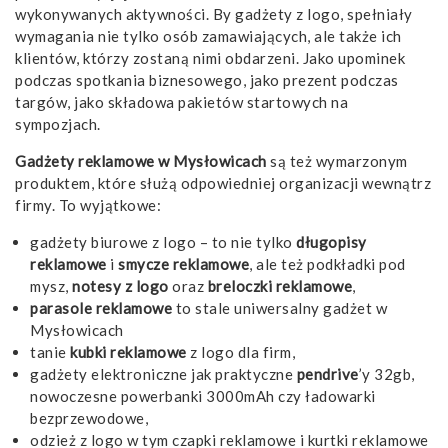
wykonywanych aktywności. By gadżety z logo, spełniały
wymagania nie tylko osób zamawiających, ale także ich
klientów, którzy zostaną nimi obdarzeni. Jako upominek
podczas spotkania biznesowego, jako prezent podczas
targów, jako składowa pakietów startowych na
sympozjach.
Gadżety reklamowe w Mysłowicach
są też wymarzonym
produktem, które służą odpowiedniej organizacji wewnątrz
firmy. To wyjątkowe:
gadżety biurowe z logo – to nie tylko
długopisy
reklamowe
i
smycze reklamowe
, ale też podkładki pod
mysz,
notesy z logo
oraz
breloczki reklamowe
,
parasole reklamowe
to stale uniwersalny gadżet w
Mysłowicach
tanie
kubki
reklamowe
z logo dla firm,
gadżety elektroniczne jak praktyczne
pendrive
’y 32gb
,
nowoczesne
powerbanki 3000mAh
czy ładowarki
bezprzewodowe,
odzież z logo w tym czapki reklamowe i kurtki reklamowe