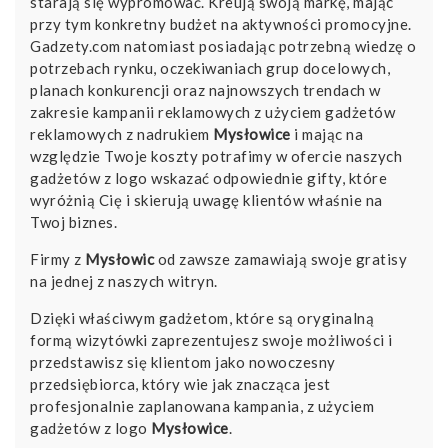
starają się wypromować. Kreują swoją markę, mając
przy tym konkretny budżet na aktywności promocyjne.
Gadzety.com natomiast posiadając potrzebną wiedzę o
potrzebach rynku, oczekiwaniach grup docelowych,
planach konkurencji oraz najnowszych trendach w
zakresie kampanii reklamowych z użyciem gadżetów
reklamowych z nadrukiem
Mysłowice
i mając na
względzie Twoje koszty potrafimy w ofercie naszych
gadżetów z logo wskazać odpowiednie gifty, które
wyróżnią Cię i skierują uwagę klientów właśnie na
Twoj biznes.
Firmy z
Mysłowic
od zawsze zamawiają swoje gratisy
na jednej z naszych witryn.
Dzięki właściwym gadżetom, które są oryginalną
formą wizytówki zaprezentujesz swoje możliwości i
przedstawisz się klientom jako nowoczesny
przedsiębiorca, który wie jak znacząca jest
profesjonalnie zaplanowana kampania, z użyciem
gadżetów z logo
Mysłowice
.