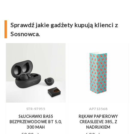
Sprawdź jakie gadżety kupują klienci z
Sosnowca.
AP713568
AP791326
RĘKAW PAPIEROWY
BRELOK OTWIERACZ
CREASLEEVE 385, Z
FRANKEN, W KSZTAŁCIE
NADRUKIEM
GITARY