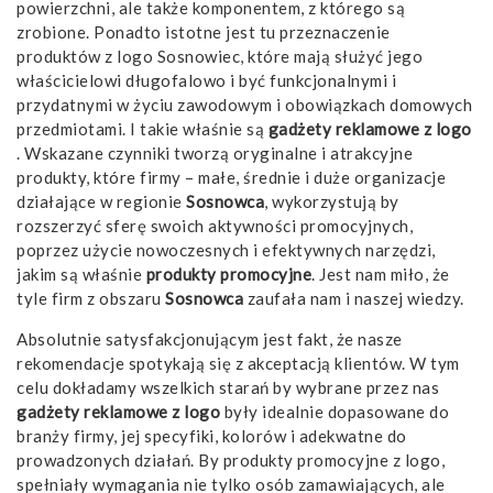
powierzchni, ale także komponentem, z którego są
zrobione. Ponadto istotne jest tu przeznaczenie
produktów z logo Sosnowiec, które mają służyć jego
właścicielowi długofalowo i być funkcjonalnymi i
przydatnymi w życiu zawodowym i obowiązkach domowych
przedmiotami. I takie właśnie są
gadżety reklamowe z logo
. Wskazane czynniki tworzą oryginalne i atrakcyjne
produkty, które firmy – małe, średnie i duże organizacje
działające w regionie
Sosnowca
, wykorzystują by
rozszerzyć sferę swoich aktywności promocyjnych,
poprzez użycie nowoczesnych i efektywnych narzędzi,
jakim są właśnie
produkty promocyjne
. Jest nam miło, że
tyle firm z obszaru
Sosnowca
zaufała nam i naszej wiedzy.
Absolutnie satysfakcjonującym jest fakt, że nasze
rekomendacje spotykają się z akceptacją klientów. W tym
celu dokładamy wszelkich starań by wybrane przez nas
gadżety reklamowe z logo
były idealnie dopasowane do
branży firmy, jej specyfiki, kolorów i adekwatne do
prowadzonych działań. By produkty promocyjne z logo,
spełniały wymagania nie tylko osób zamawiających, ale