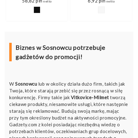
6,92
pln
0,85
pln
netto
netto
Biznes w Sosnowcu potrzebuje
gadżetów do promocji!
W
Sosnowcu
lub w okolicy działa dużo firm, takich jak
Twoja, które starają przebić się przez rosnącą w siłę
konkurencję. Firmy takie jak
Vitkovice-Milmet
tworzą
ciekawe produkty, niesamowite usługi, które następnie
starają się reklamować. Budują swoją markę, mając
przy tym określony budżet na aktywności promocyjne.
Gadzety.com z kolei posiadając niezbędną wiedzę o
potrzebach klientów, oczekiwaniach grup docelowych,
planach konkurencji oraz najnowszych trendach z