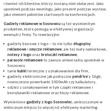
również ich klientów, którzy zostaną nimi obdarzeni. Jako
upominek podczas meetingu, jako prezent podczas wystaw,
jako element pakietów startowych na konferencjach.
Gadżety reklamowe w Sosnowcu
są też wyśmienitym
produktem, które pomogą w efektywnej organizacji
wewnątrz firmy. To rewelacyjne:
gadżety biurowe z logo – to nie tylko
długopisy
reklamowe
i
smycze reklamowe
, ale też maty nabiurkowe,
notesy z logo
oraz
breloczki reklamowe
,
parasole reklamowe
to zawsze uniwersalny upominek w
Sosnowcu
tanie
kubki
termiczne
z oznakowaniem dla firm,
gadżety elektroniczne jak podręczne
pendrive
’y 16gb
,
nowoczesne
powerbanki 1000mAh
czy kalkulatory,
odzież z oznakowaniem w tym czapki reklamowe i
bezrękawniki reklamowe oraz bluzy reklamowe.
Wymienione
gadżety z logo Sosnowiec
, umieszczonym w
widocznym miejscu to więcej niż efektywny marketing.