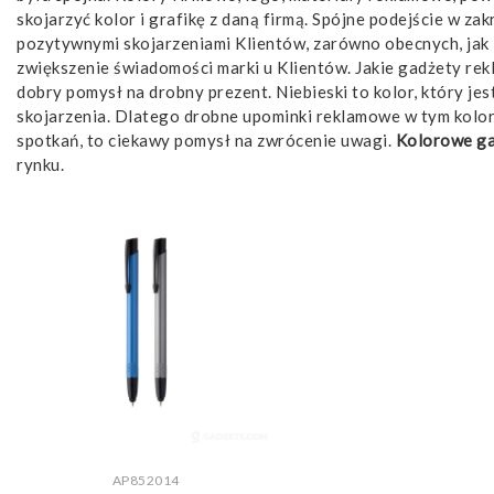
skojarzyć kolor i grafikę z daną firmą. Spójne podejście w za
pozytywnymi skojarzeniami Klientów, zarówno obecnych, jak 
zwiększenie świadomości marki u Klientów. Jakie gadżety rek
dobry pomysł na drobny prezent. Niebieski to kolor, który je
skojarzenia. Dlatego drobne upominki reklamowe w tym kolorz
spotkań, to ciekawy pomysł na zwrócenie uwagi.
Kolorowe ga
rynku.
ZOBACZ WIĘCEJ
AP852014