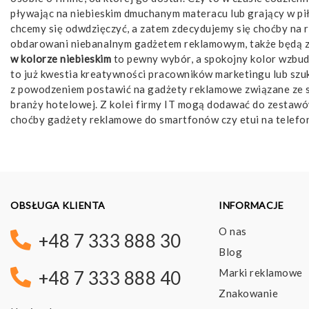
pływając na niebieskim dmuchanym materacu lub grający w pi
chcemy się odwdzięczyć, a zatem zdecydujemy się choćby na r
obdarowani niebanalnym gadżetem reklamowym, także będą zad
w kolorze niebieskim
to pewny wybór, a spokojny kolor wzbudz
to już kwestia kreatywności pracowników marketingu lub szuk
z powodzeniem postawić na gadżety reklamowe związane ze s
branży hotelowej. Z kolei firmy IT mogą dodawać do zestawó
choćby gadżety reklamowe do smartfonów czy etui na telefon
OBSŁUGA KLIENTA
INFORMACJE
O nas
+48 7 333 888 30
Blog
Marki reklamowe
+48 7 333 888 40
Znakowanie