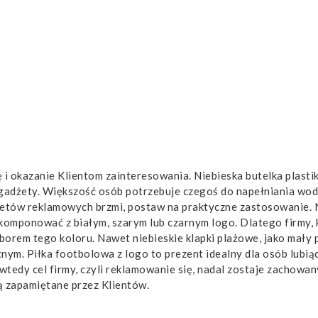
 i okazanie Klientom zainteresowania. Niebieska butelka plasti
gadżety. Większość osób potrzebuje czegoś do napełniania wod
żetów reklamowych brzmi, postaw na praktyczne zastosowanie. 
e komponować z białym, szarym lub czarnym logo. Dlatego firmy, 
borem tego koloru. Nawet niebieskie klapki plażowe, jako mały 
nym. Piłka footbolowa z logo to prezent idealny dla osób lubią
 wtedy cel firmy, czyli reklamowanie się, nadal zostaje zachowan
ą zapamiętane przez Klientów.