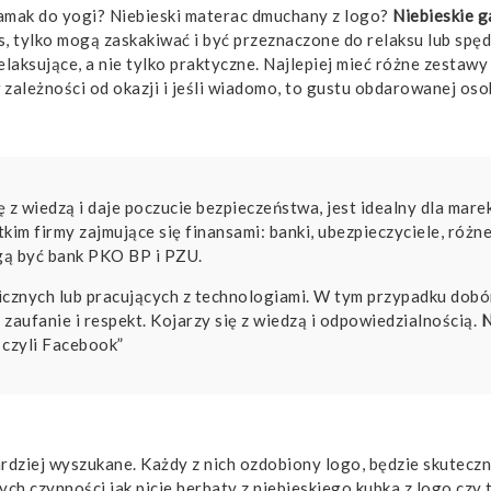
hamak do yogi? Niebieski materac dmuchany z logo?
Niebieskie
g
s, tylko mogą zaskakiwać i być przeznaczone do relaksu lub sp
elaksujące, a nie tylko praktyczne. Najlepiej mieć różne zestaw
ależności od okazji i jeśli wiadomo, to gustu obdarowanej oso
ę z wiedzą i daje poczucie bezpieczeństwa, jest idealny dla mare
kim firmy zajmujące się finansami: banki, ubezpieczyciele, różn
gą być bank PKO BP i PZU.
icznych lub pracujących z technologiami. W tym przypadku dobó
 zaufanie i respekt. Kojarzy się z wiedzą i odpowiedzialnością.
N
 czyli Facebook”
ardziej wyszukane. Każdy z nich ozdobiony logo, będzie skutecz
ych czynności jak picie herbaty z niebieskiego kubka z logo czy 