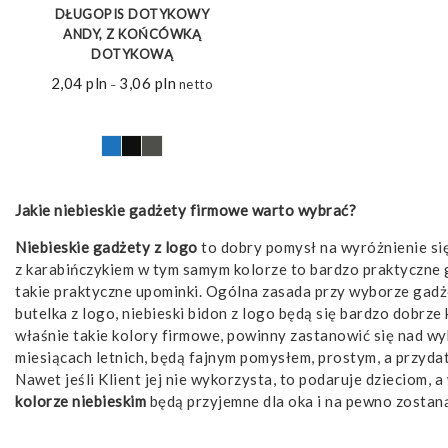
DŁUGOPIS DOTYKOWY
ANDY, Z KOŃCÓWKĄ
DOTYKOWĄ
2,04
pln
3,06
pln
Zakres
netto
–
cen:
od
2,04 pln
do
3,06 pln
Jakie niebieskie gadżety firmowe warto wybrać?
Niebieskie gadżety z logo
to dobry pomysł na wyróżnienie się
z karabińczykiem w tym samym kolorze to bardzo praktyczne 
takie praktyczne upominki. Ogólna zasada przy wyborze gad
butelka z logo, niebieski bidon z logo będą się bardzo dobrz
właśnie takie kolory firmowe, powinny zastanowić się nad wy
miesiącach letnich, będą fajnym pomysłem, prostym, a przydat
Nawet jeśli Klient jej nie wykorzysta, to podaruje dzieciom, a
kolorze niebieskim
będą przyjemne dla oka i na pewno zostan