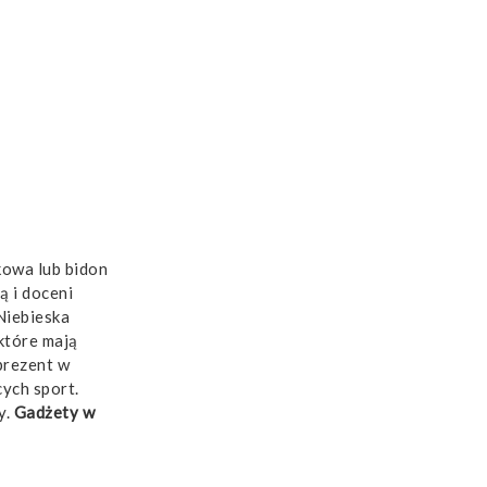
kowa lub bidon
ą i doceni
Niebieska
które mają
prezent w
cych sport.
y.
Gadżety w