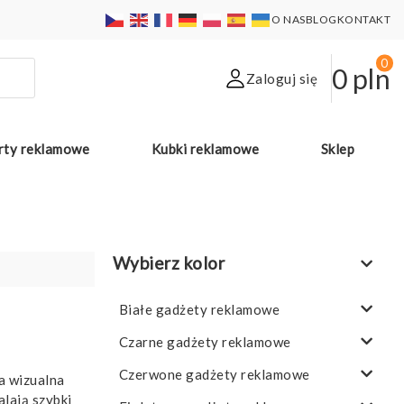
O NAS
BLOG
KONTAKT
0
0
pln
Zaloguj się
rty reklamowe
Kubki reklamowe
Sklep
Wybierz kolor
Białe gadżety reklamowe
Czarne gadżety reklamowe
Czerwone gadżety reklamowe
a wizualna
alają szybki