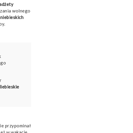
adżety
ędzania wolnego
y
niebieskich
by.
k
ego
r
iebieskie
nie przypominał
też w wakacje,