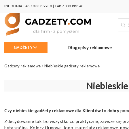
INFOLINIA
+48 7 333 888 30
|
+48 7 333 888 40
Wysz
prod
Długopisy reklamowe
GADŻETY
Gadżety reklamowe
/
Niebieskie gadżety reklamowe
Niebieski
Czy niebieskie gadżety reklamowe dla Klientów to dobry pom
Zdecydowanie tak, bo wszystko co praktyczne, zawsze się przy
była spójna. Kolory firmowe, logo, materiały reklamowe, pow