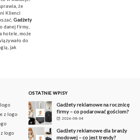
sprawia, że
i Klienci
kszać.
Gadżety
 danej firmy,
a hotele, może
wiązywało do
gią, jak
OSTATNIE WPISY
Gadżety reklamowe na rocznicę
 logo
firmy – co podarować gościom?
e z logo
2026-08-04
ogo
Gadżety reklamowe dla branży
z logo
modowej – co jest trendy?