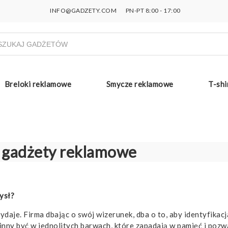
INFO@GADZETY.COM
PN-PT 8:00 - 17:00
ukiwarka
uktów
Breloki reklamowe
Smycze reklamowe
T-shi
e gadżety reklamowe
ysł?
daje. Firma dbając o swój wizerunek, dba o to, aby identyfikacj
inny być w jednolitych barwach, które zapadają w pamięć i pozw