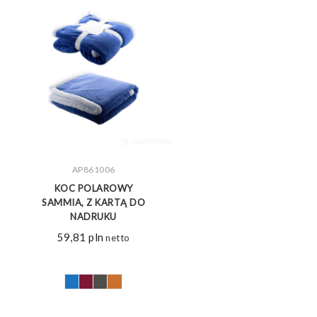
ZOBACZ WIĘCEJ
AP861006
KOC POLAROWY
SAMMIA, Z KARTĄ DO
NADRUKU
59,81
pln
netto