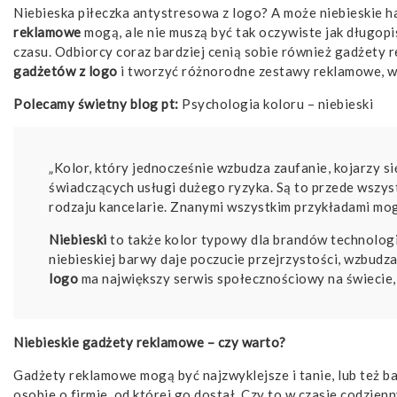
Niebieska piłeczka antystresowa z logo? A może niebieskie 
reklamowe
mogą, ale nie muszą być tak oczywiste jak długopi
czasu. Odbiorcy coraz bardziej cenią sobie również gadżety r
gadżetów z logo
i tworzyć różnorodne zestawy reklamowe, w z
Polecamy świetny blog pt:
Psychologia koloru – niebieski
„Kolor, który jednocześnie wzbudza zaufanie, kojarzy si
świadczących usługi dużego ryzyka. Są to przede wszyst
rodzaju kancelarie. Znanymi wszystkim przykładami mo
Niebieski
to także kolor typowy dla brandów technolog
niebieskiej barwy daje poczucie przejrzystości, wzbudza
logo
ma największy serwis społecznościowy na świecie,
Niebieskie gadżety reklamowe – czy warto?
Gadżety reklamowe mogą być najzwyklejsze i tanie, lub też b
osobie o firmie, od której go dostał. Czy to w czasie codzienn