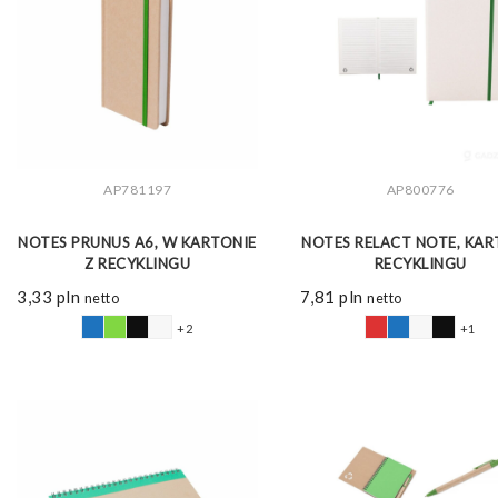
AP781197
AP800776
ZOBACZ WIĘCEJ
ZOBACZ WIĘCEJ
NOTES PRUNUS A6, W KARTONIE
NOTES RELACT NOTE, KAR
Z RECYKLINGU
RECYKLINGU
3,33
pln
7,81
pln
netto
netto
+2
+1