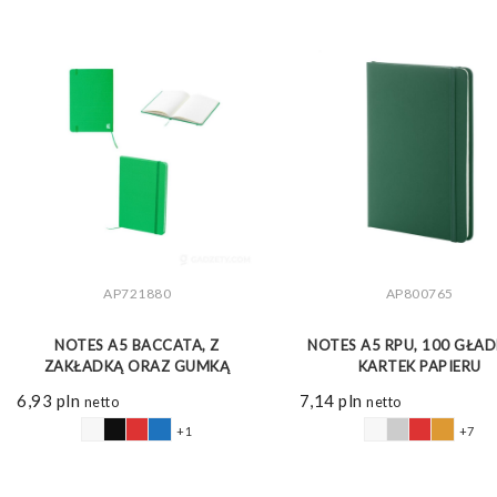
AP721880
AP800765
ZOBACZ WIĘCEJ
ZOBACZ WIĘCEJ
NOTES A5 BACCATA, Z
NOTES A5 RPU, 100 GŁA
ZAKŁADKĄ ORAZ GUMKĄ
KARTEK PAPIERU
6,93
pln
7,14
pln
netto
netto
+1
+7