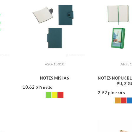
ASG-18018
AP731
ZOBACZ WIĘCEJ
ZOBAC
NOTES MISI A6
NOTES NOPUK BL
PU, Z 
10,62
pln
netto
2,92
pln
netto