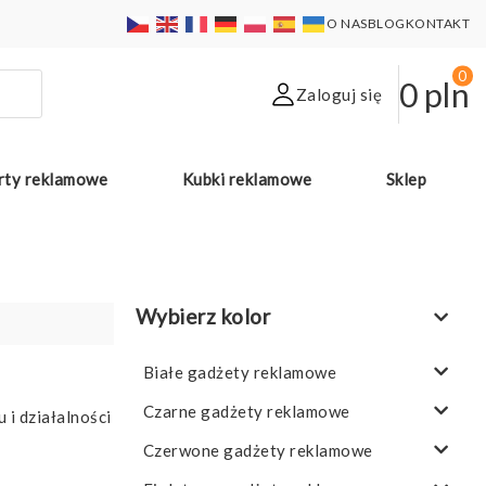
O NAS
BLOG
KONTAKT
0
0
pln
Zaloguj się
rty reklamowe
Kubki reklamowe
Sklep
Wybierz kolor
Białe gadżety reklamowe
Czarne gadżety reklamowe
 i działalności
Czerwone gadżety reklamowe