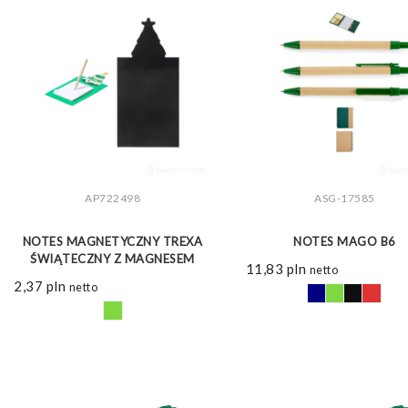
AP722498
ASG-17585
ZOBACZ WIĘCEJ
ZOBACZ WIĘCEJ
NOTES MAGNETYCZNY TREXA
NOTES MAGO B6
ŚWIĄTECZNY Z MAGNESEM
11,83
pln
netto
2,37
pln
netto