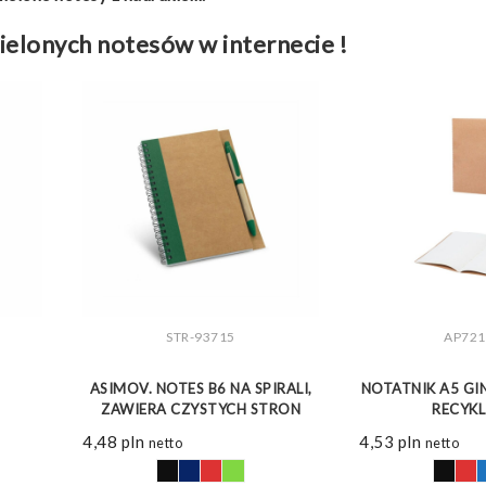
ielonych notesów w internecie !
STR-93715
AP721
ZOBACZ WIĘCEJ
ZOBAC
ASIMOV. NOTES B6 NA SPIRALI,
NOTATNIK A5 GIN
ZAWIERA CZYSTYCH STRON
RECYK
4,48
pln
4,53
pln
netto
netto