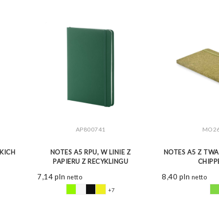
AP800741
MO2
ZOBACZ WIĘCEJ
ZOBAC
DKICH
NOTES A5 RPU, W LINIE Z
NOTES A5 Z TW
PAPIERU Z RECYKLINGU
CHIP
7,14
pln
8,40
pln
netto
netto
+7