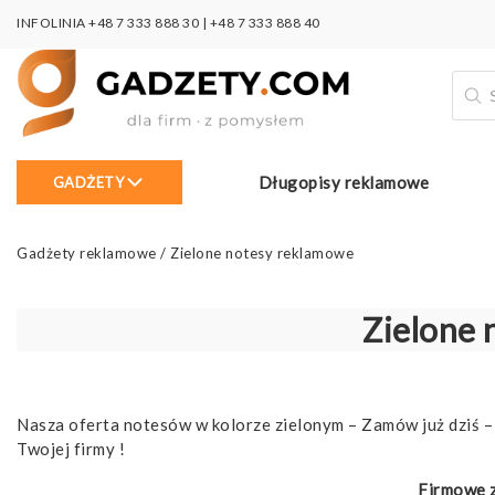
INFOLINIA
+48 7 333 888 30
|
+48 7 333 888 40
Wysz
prod
Długopisy reklamowe
GADŻETY
Gadżety reklamowe
/
Zielone notesy reklamowe
Zielone 
Nasza oferta notesów w kolorze zielonym – Zamów już dziś – 
Twojej firmy !
Firmowe z