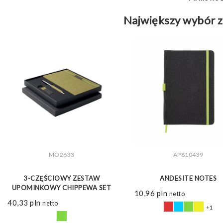
Największy wybór z
MO2633
AP810439
ZOBACZ WIĘCEJ
ZOBACZ WIĘCEJ
3-CZĘŚCIOWY ZESTAW
ANDESITE NOTES
UPOMINKOWY CHIPPEWA SET
10,96
pln
netto
40,33
pln
netto
+1