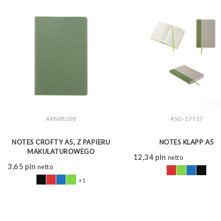
AP808208
ASG-17717
ZOBACZ WIĘCEJ
ZOBACZ WIĘCEJ
NOTES CROFTY A5, Z PAPIERU
NOTES KLAPP A5
MAKULATUROWEGO
12,34
pln
netto
3,65
pln
netto
+1