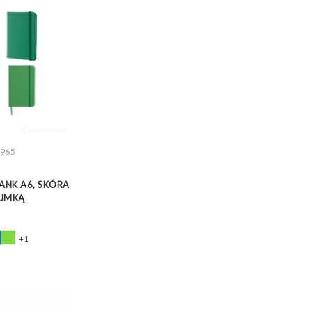
965
Z WIĘCEJ
ANK A6, SKÓRA
GUMKĄ
+1