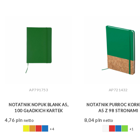
AP791753
AP721432
ZOBACZ WIĘCEJ
ZOBACZ WIĘCEJ
NOTATNIK NOPUK BLANK A5,
NOTATNIK PURROC KOR
100 GŁADKICH KARTEK
A5 Z 98 STRONAMI
4,76
pln
8,04
pln
netto
netto
+4
+1