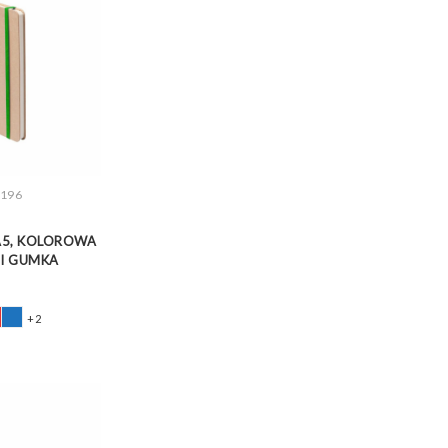
196
Z WIĘCEJ
A5, KOLOROWA
 I GUMKA
+2