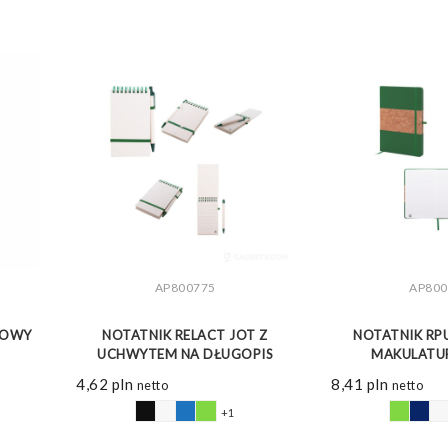
AP800775
AP800
ZOBACZ WIĘCEJ
ZOBAC
KOWY
NOTATNIK RELACT JOT Z
NOTATNIK RPU
UCHWYTEM NA DŁUGOPIS
MAKULAT
4,62
pln
8,41
pln
netto
netto
+1