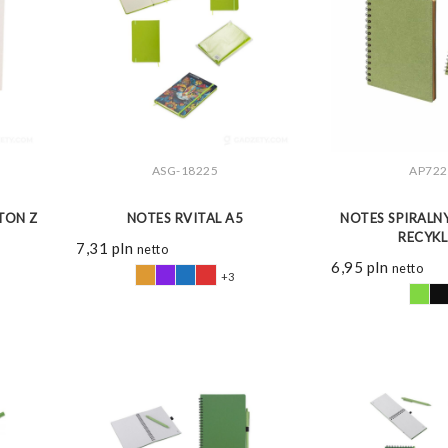
ASG-18225
AP722
ZOBACZ WIĘCEJ
ZOBAC
TON Z
NOTES RVITAL A5
NOTES SPIRALNY
RECYK
7,31
pln
netto
6,95
pln
netto
+3