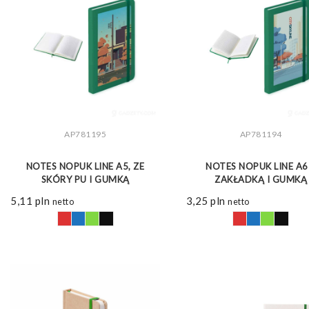
AP781195
AP781194
ZOBACZ WIĘCEJ
ZOBACZ WIĘCEJ
NOTES NOPUK LINE A5, ZE
NOTES NOPUK LINE A6
SKÓRY PU I GUMKĄ
ZAKŁADKĄ I GUMKĄ
5,11
pln
3,25
pln
netto
netto