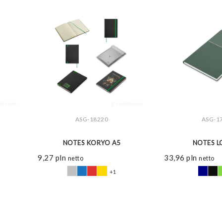
ASG-18220
ASG-1
ZOBACZ WIĘCEJ
ZOBAC
NOTES KORYO A5
NOTES L
9,27
pln
33,96
pln
netto
netto
+1