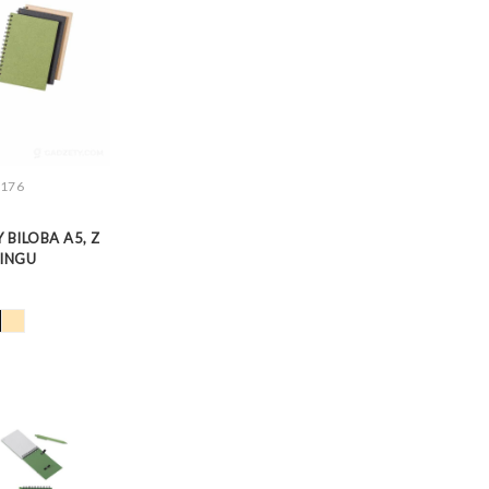
176
Z WIĘCEJ
 BILOBA A5, Z
LINGU