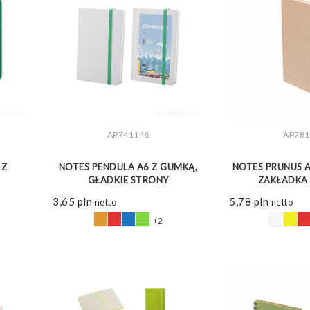
AP741148
AP781
ZOBACZ WIĘCEJ
ZOBAC
 Z
NOTES PENDULA A6 Z GUMKĄ,
NOTES PRUNUS 
GŁADKIE STRONY
ZAKŁADKA
3,65
pln
5,78
pln
netto
netto
+2