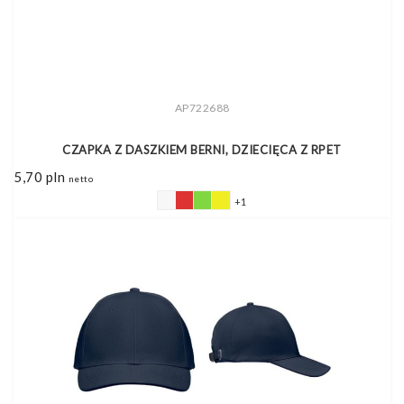
AP722688
CZAPKA Z DASZKIEM BERNI, DZIECIĘCA Z RPET
5,70
pln
netto
+1