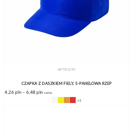
AP781295
CZAPKA Z DASZKIEM FIELY, 5-PANELOWA RZEP
Zakres
4,26
pln
–
6,48
pln
netto
cen:
od
+5
4,26 pln
do
6,48 pln