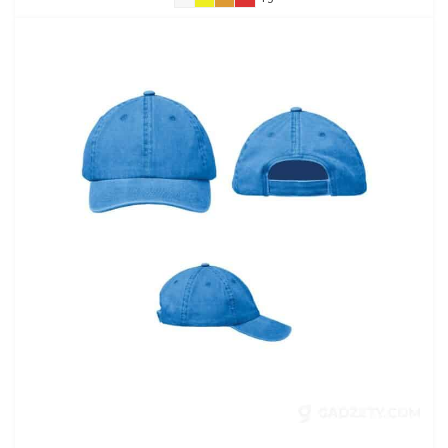
5,44 pln
do
6,76 pln