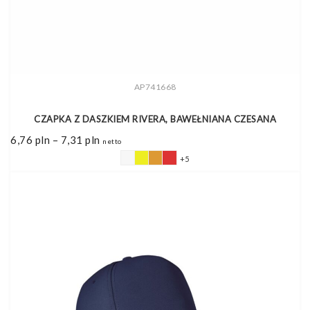
AP741668
CZAPKA Z DASZKIEM RIVERA, BAWEŁNIANA CZESANA
Zakres
6,76
pln
–
7,31
pln
netto
cen:
od
+5
6,76 pln
do
7,31 pln