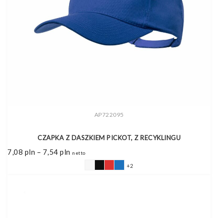
AP722095
CZAPKA Z DASZKIEM PICKOT, Z RECYKLINGU
Zakres
7,08
pln
–
7,54
pln
netto
cen:
od
+2
7,08 pln
do
7,54 pln