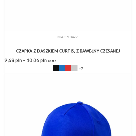
MAC-50466
CZAPKA Z DASZKIEM CURTIS, Z BAWEŁNY CZESANEJ
Zakres
9,68
pln
–
10,06
pln
netto
cen:
od
+7
9,68 pln
do
10,06 pln