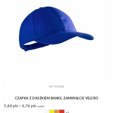
AP741888
CZAPKA Z DASZKIEM BANKS, ZAMKNIĘCIE VELCRO
Zakres
5,44
pln
–
6,76
pln
netto
cen:
od
+5